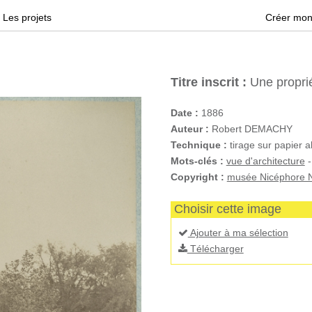
Les projets
Créer mon
Titre inscrit :
Une proprié
Date :
1886
Auteur :
Robert DEMACHY
Technique :
tirage sur papier a
Mots-clés :
vue d'architecture
Copyright :
musée Nicéphore N
Choisir cette image
Ajouter à ma sélection
Télécharger