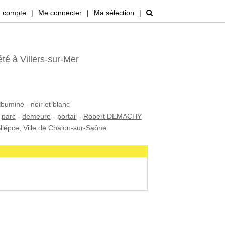
 compte
|
Me connecter
|
Ma sélection
|
té à Villers-sur-Mer
lbuminé - noir et blanc
-
parc
-
demeure
-
portail
-
Robert DEMACHY
iépce, Ville de Chalon-sur-Saône