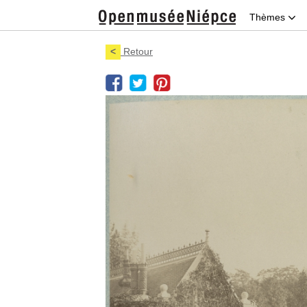
Thèmes
<
Retour