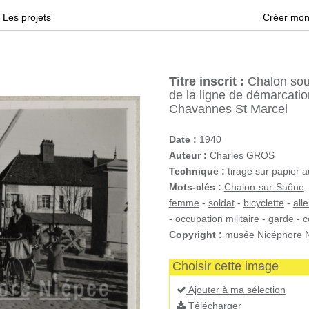
Les projets
Créer mon
Titre inscrit :
Chalon sous
de la ligne de démarcati
Chavannes St Marcel
Date :
1940
Auteur :
Charles GROS
Technique :
tirage sur papier 
Mots-clés :
Chalon-sur-Saône
femme
-
soldat
-
bicyclette
-
all
-
occupation militaire
-
garde
-
c
Copyright :
musée Nicéphore N
Choisir cette image
Ajouter à ma sélection
Télécharger