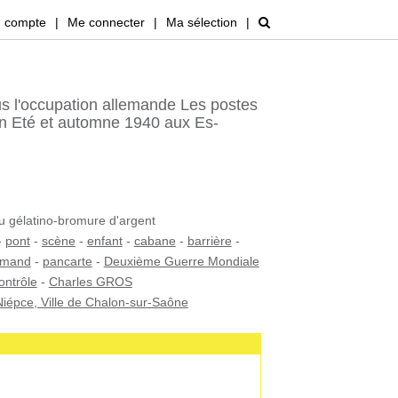
 compte
|
Me connecter
|
Ma sélection
|
 l'occupation allemande Les postes
on Eté et automne 1940 aux Es-
au gélatino-bromure d'argent
-
pont
-
scène
-
enfant
-
cabane
-
barrière
-
emand
-
pancarte
-
Deuxième Guerre Mondiale
ontrôle
-
Charles GROS
iépce, Ville de Chalon-sur-Saône