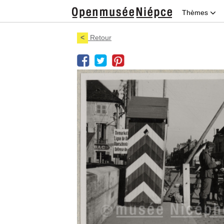
Thèmes
<
Retour