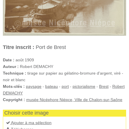
Titre inscrit :
Port de Brest
Date :
août 1909
Auteur :
Robert DEMACHY
Technique :
tirage sur papier au gélatino-bromure d'argent, viré -
noir et blanc
Mots-clés :
paysage
-
bateau
-
port
-
pictorialisme
-
Brest
-
Robert
DEMACHY
Copyright :
musée Nicéphore Niépce, Ville de Chalon-sur-Saône
Choisir cette image
Ajouter à ma sélection