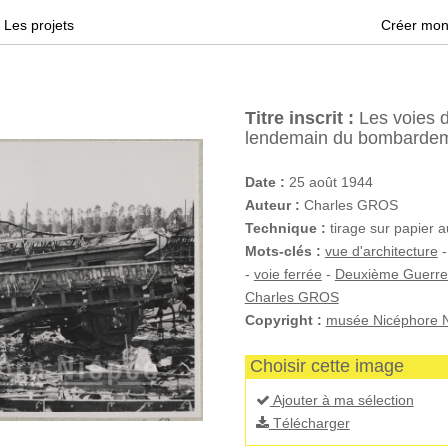
Les projets
Créer mon
Titre inscrit :
Les voies d
lendemain du bombardem
Date :
25 août 1944
Auteur :
Charles GROS
Technique :
tirage sur papier 
Mots-clés :
vue d'architecture
-
voie ferrée
-
Deuxième Guerre
Charles GROS
Copyright :
musée Nicéphore N
Choisir cette image
Ajouter à ma sélection
Télécharger