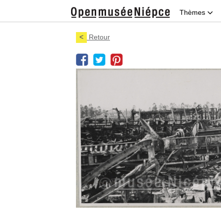
Thèmes
<
Retour