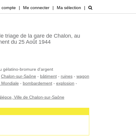
 compte
|
Me connecter
|
Ma sélection
|
e triage de la gare de Chalon, au
ent du 25 Août 1944
au gélatino-bromure d'argent
-
Chalon-sur-Saône
-
bâtiment
-
ruines
-
wagon
 Mondiale
-
bombardement
-
explosion
-
iépce, Ville de Chalon-sur-Saône