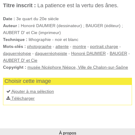
Titre inscrit :
La patience est la vertu des ânes.
Date :
3e quart du 20e siècle
Auteur :
Honoré DAUMIER (dessinateur) ; BAUGER (éditeur) ;
AUBERT D' et Cie (imprimeur)
Technique :
lithographie - noir et blanc
Mots-clés :
photographe
-
attente
-
montre
-
portrait charge
-
daguerréotype
-
daguerréotypiste
-
Honoré DAUMIER
-
BAUGER
-
AUBERT D' et Cie
Copyright :
musée Nicéphore Niépce, Ville de Chalon-sur-Saône
Choisir cette image
Ajouter à ma sélection
Télécharger
À propos