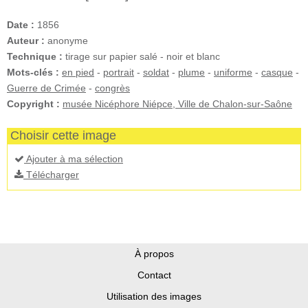
Date :
1856
Auteur :
anonyme
Technique :
tirage sur papier salé - noir et blanc
Mots-clés :
en pied
-
portrait
-
soldat
-
plume
-
uniforme
-
casque
-
Guerre de Crimée
-
congrès
Copyright :
musée Nicéphore Niépce, Ville de Chalon-sur-Saône
Choisir cette image
Ajouter à ma sélection
Télécharger
À propos
Contact
Utilisation des images