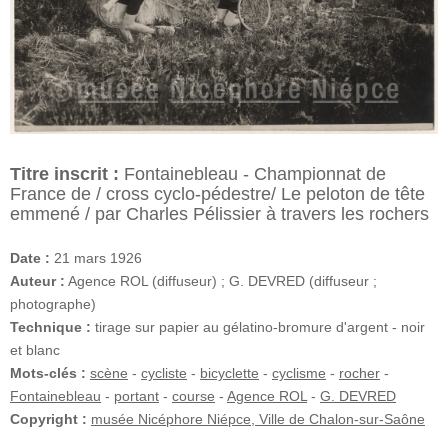
Titre inscrit :
Fontainebleau - Championnat de
France de / cross cyclo-pédestre/ Le peloton de tête
emmené / par Charles Pélissier à travers les rochers
Date :
21 mars 1926
Auteur :
Agence ROL (diffuseur) ; G. DEVRED (diffuseur ;
photographe)
Technique :
tirage sur papier au gélatino-bromure d'argent - noir
et blanc
Mots-clés :
scène
-
cycliste
-
bicyclette
-
cyclisme
-
rocher
-
Fontainebleau
-
portant
-
course
-
Agence ROL
-
G. DEVRED
Copyright :
musée Nicéphore Niépce, Ville de Chalon-sur-Saône