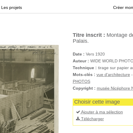
Les projets
Créer mon
Titre inscrit :
Montage de
Palais.
Date :
Vers 1920
Auteur :
WIDE WORLD PHOTOS 
Technique :
tirage sur papier a
Mots-clés :
vue d'architecture
PHOTOS
Copyright :
musée Nicéphore N
Choisir cette image
Ajouter à ma sélection
Télécharger