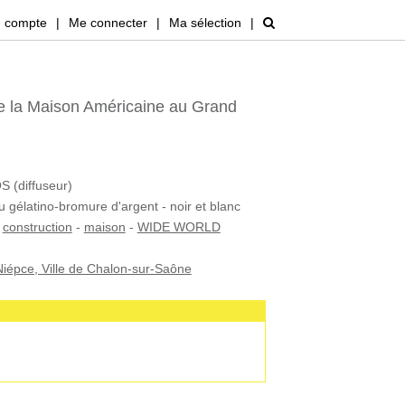
 compte
|
Me connecter
|
Ma sélection
|
 la Maison Américaine au Grand
(diffuseur)
u gélatino-bromure d'argent - noir et blanc
-
construction
-
maison
-
WIDE WORLD
iépce, Ville de Chalon-sur-Saône