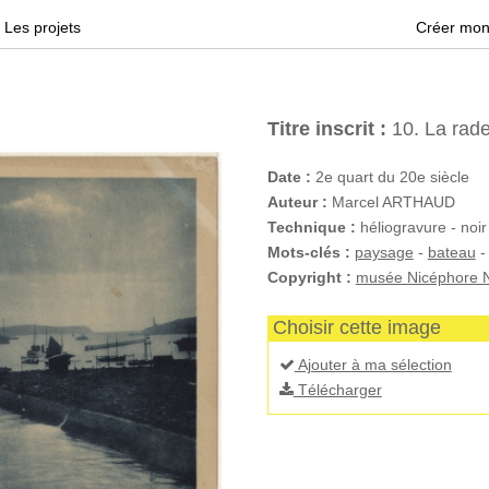
Les projets
Créer mon
Titre inscrit :
10. La rade
Date :
2e quart du 20e siècle
Auteur :
Marcel ARTHAUD
Technique :
héliogravure - noir
Mots-clés :
paysage
-
bateau
Copyright :
musée Nicéphore N
Choisir cette image
Ajouter à ma sélection
Télécharger