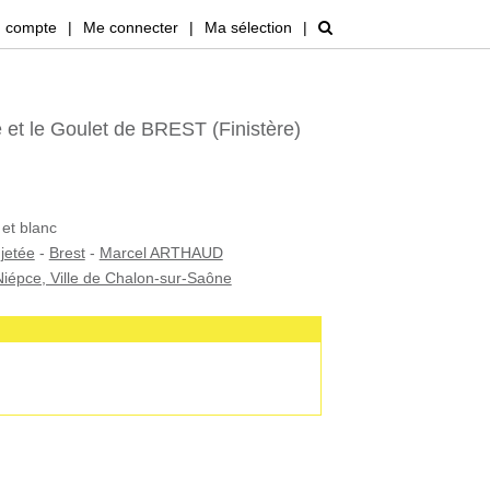
 compte
|
Me connecter
|
Ma sélection
|
 et le Goulet de BREST (Finistère)
 et blanc
-
jetée
-
Brest
-
Marcel ARTHAUD
iépce, Ville de Chalon-sur-Saône