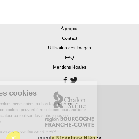
À propos
Contact
Utilisation des images
FAQ
Mentions légales
tion des cookies
 utilise des cookies nécessaires au bon fonctionnement.
s catégories de cookies peuvent être utilisées pour améliorer
xpérience utilisateur ou réaliser des statistiques de
tation du site.
Consentements certifiés par