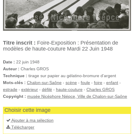
Titre inscrit :
Foire-Exposition : Présentation de
modèles de haute-couture Mardi 22 Juin 1948
Date :
22 juin 1948
Auteur :
Charles GROS
Technique :
tirage sur papier au gélatino-bromure d'argent
Mots-clés :
Chalon-sur-Saône
-
scène
-
foule
-
foire
-
enfant
-
estrade
-
extérieur
-
défilé
-
haute-couture
-
Charles GROS
Copyright :
musée Nicéphore Niépce, Ville de Chalon-sur-Saône
Choisir cette image
Ajouter à ma sélection
Télécharger