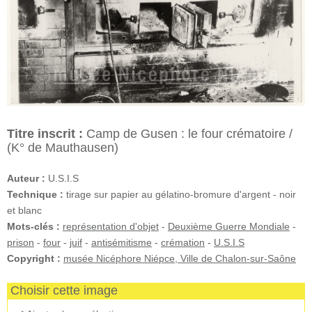
Titre inscrit :
Camp de Gusen : le four crématoire /
(K° de Mauthausen)
Auteur :
U.S.I.S
Technique :
tirage sur papier au gélatino-bromure d'argent - noir
et blanc
Mots-clés :
représentation d'objet
-
Deuxième Guerre Mondiale
-
prison
-
four
-
juif
-
antisémitisme
-
crémation
-
U.S.I.S
Copyright :
musée Nicéphore Niépce, Ville de Chalon-sur-Saône
Choisir cette image