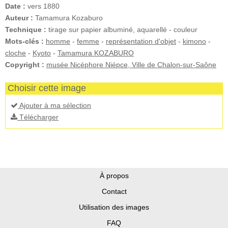
Date :
vers 1880
Auteur :
Tamamura Kozaburo
Technique :
tirage sur papier albuminé, aquarellé - couleur
Mots-clés :
homme
-
femme
-
représentation d'objet
-
kimono
-
cloche
-
Kyoto
-
Tamamura KOZABURO
Copyright :
musée Nicéphore Niépce, Ville de Chalon-sur-Saône
Choisir cette image
Ajouter à ma sélection
Télécharger
À propos
Contact
Utilisation des images
FAQ