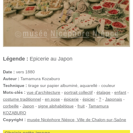
Légende :
Epicerie au Japon
Date :
vers 1880
Auteur :
Tamamura Kozaburo
Technique :
tirage sur papier albuminé, aquarellé - couleur
Mots-clés :
vue d'architecture
-
portrait collectif
-
étalage
-
enfant
-
costume traditionnel
-
en pose
-
épicerie
-
épicier
-
?
-
Japonais
-
corbeille
-
Japon
-
signe alphabétique
-
fruit
-
Tamamura
KOZABURO
Copyright :
musée Nicéphore Niépce, Ville de Chalon-sur-Saône