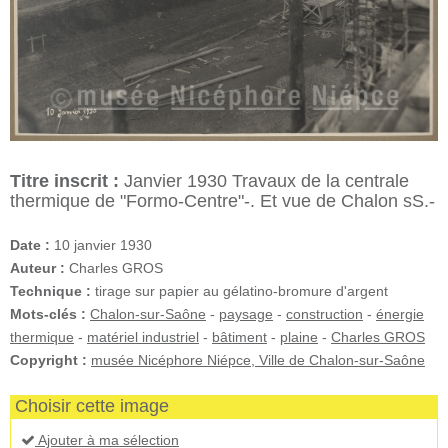
Titre inscrit :
Janvier 1930 Travaux de la centrale
thermique de "Formo-Centre"-. Et vue de Chalon sS.-
Date :
10 janvier 1930
Auteur :
Charles GROS
Technique :
tirage sur papier au gélatino-bromure d'argent
Mots-clés :
Chalon-sur-Saône
-
paysage
-
construction
-
énergie
thermique
-
matériel industriel
-
bâtiment
-
plaine
-
Charles GROS
Copyright :
musée Nicéphore Niépce, Ville de Chalon-sur-Saône
Choisir cette image
Ajouter à ma sélection