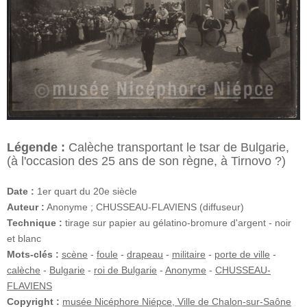
Légende :
Calèche transportant le tsar de Bulgarie,
(à l'occasion des 25 ans de son règne, à Tirnovo ?)
Date :
1er quart du 20e siècle
Auteur :
Anonyme ; CHUSSEAU-FLAVIENS (diffuseur)
Technique :
tirage sur papier au gélatino-bromure d'argent - noir
et blanc
Mots-clés :
scène
-
foule
-
drapeau
-
militaire
-
porte de ville
-
calèche
-
Bulgarie
-
roi de Bulgarie
-
Anonyme
-
CHUSSEAU-
FLAVIENS
Copyright :
musée Nicéphore Niépce, Ville de Chalon-sur-Saône