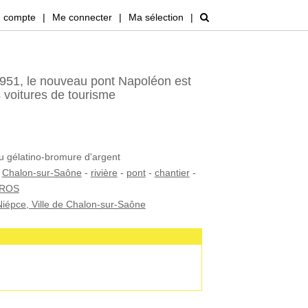
 compte
|
Me connecter
|
Ma sélection
|
951, le nouveau pont Napoléon est
s voitures de tourisme
au gélatino-bromure d'argent
-
Chalon-sur-Saône
-
rivière
-
pont
-
chantier
-
GROS
iépce, Ville de Chalon-sur-Saône