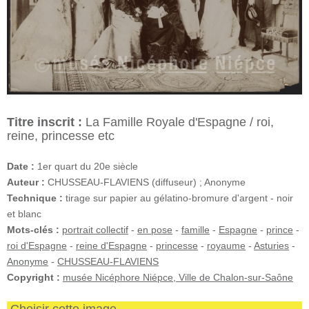
Titre inscrit :
La Famille Royale d'Espagne / roi,
reine, princesse etc
Date :
1er quart du 20e siècle
Auteur :
CHUSSEAU-FLAVIENS (diffuseur) ; Anonyme
Technique :
tirage sur papier au gélatino-bromure d'argent - noir
et blanc
Mots-clés :
portrait collectif
-
en pose
-
famille
-
Espagne
-
prince
-
roi d'Espagne
-
reine d'Espagne
-
princesse
-
royaume
-
Asturies
-
Anonyme
-
CHUSSEAU-FLAVIENS
Copyright :
musée Nicéphore Niépce, Ville de Chalon-sur-Saône
Choisir cette image