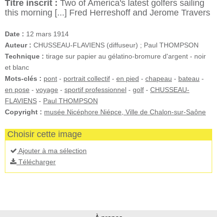
Titre inscrit :
Two of America's latest golfers sailing
this morning [...] Fred Herreshoff and Jerome Travers
Date :
12 mars 1914
Auteur :
CHUSSEAU-FLAVIENS (diffuseur) ; Paul THOMPSON
Technique :
tirage sur papier au gélatino-bromure d'argent - noir
et blanc
Mots-clés :
pont
-
portrait collectif
-
en pied
-
chapeau
-
bateau
-
en pose
-
voyage
-
sportif professionnel
-
golf
-
CHUSSEAU-
FLAVIENS
-
Paul THOMPSON
Copyright :
musée Nicéphore Niépce, Ville de Chalon-sur-Saône
Choisir cette image
Ajouter à ma sélection
Télécharger