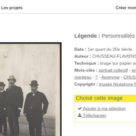
Les projets
Créer mon
Légende :
Personnalités
Date :
1er quart du 20e siècle
Auteur :
CHUSSEAU-FLAVIENS (
Technique :
tirage sur papier a
Mots-clés :
portrait collectif
-
en
manteau
-
?
-
Anonyme
-
CHUS
Copyright :
musée Nicéphore N
Choisir cette image
Ajouter à ma sélection
Télécharger