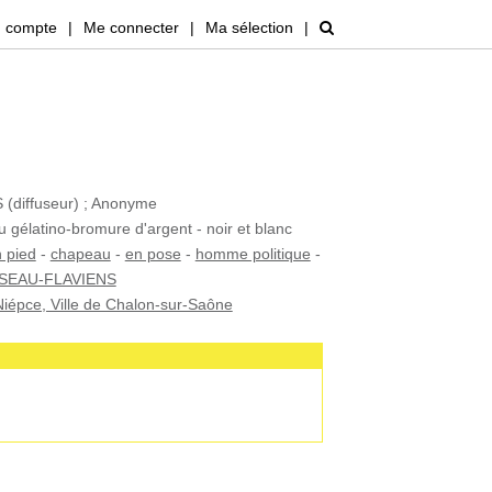
 compte
|
Me connecter
|
Ma sélection
|
diffuseur) ; Anonyme
u gélatino-bromure d'argent - noir et blanc
 pied
-
chapeau
-
en pose
-
homme politique
-
SEAU-FLAVIENS
iépce, Ville de Chalon-sur-Saône