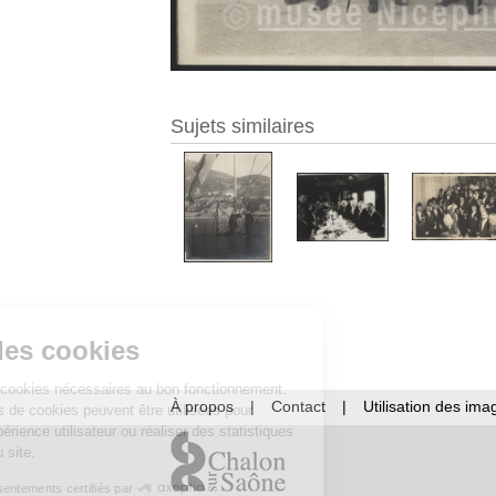
Sujets similaires
Gestion des cookies
Ce site utilise des cookies nécessaires au bon fonctionnement.
À propos
|
Contact
|
Utilisation des ima
D’autres catégories de cookies peuvent être utilisées pour
améliorer votre expérience utilisateur ou réaliser des statistiques
de fréquentation du site.
Consentements certifiés par