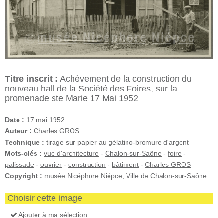
Titre inscrit :
Achèvement de la construction du
nouveau hall de la Société des Foires, sur la
promenade ste Marie 17 Mai 1952
Date :
17 mai 1952
Auteur :
Charles GROS
Technique :
tirage sur papier au gélatino-bromure d'argent
Mots-clés :
vue d'architecture
-
Chalon-sur-Saône
-
foire
-
palissade
-
ouvrier
-
construction
-
bâtiment
-
Charles GROS
Copyright :
musée Nicéphore Niépce, Ville de Chalon-sur-Saône
Choisir cette image
Ajouter à ma sélection