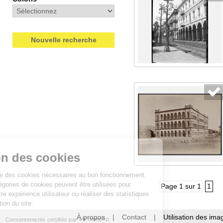
Nouvelle recherche
Gestion des cookies
Ce site utilise des cookies nécessaires au bon fonctionnement.
D’autres catégories de cookies peuvent être utilisées pour
Page 1 sur 1
1
améliorer votre expérience utilisateur ou réaliser des statistiques
de fréquentation du site.
À propos
|
Contact
|
Utilisation des ima
Consentements certifiés par