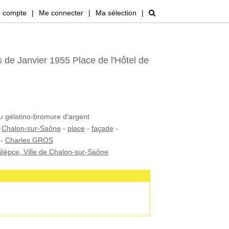
 compte
|
Me connecter
|
Ma sélection
|
 de Janvier 1955 Place de l'Hôtel de
au gélatino-bromure d'argent
-
Chalon-sur-Saône
-
place
-
façade
-
-
Charles GROS
iépce, Ville de Chalon-sur-Saône