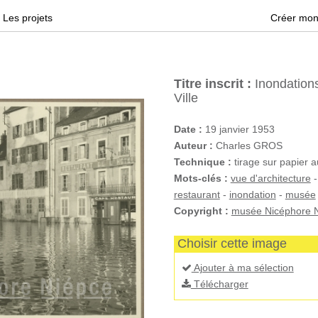
Les projets
Créer mon
Titre inscrit :
Inondations
Ville
Date :
19 janvier 1953
Auteur :
Charles GROS
Technique :
tirage sur papier 
Mots-clés :
vue d'architecture
restaurant
-
inondation
-
musée
Copyright :
musée Nicéphore N
Choisir cette image
Ajouter à ma sélection
Télécharger