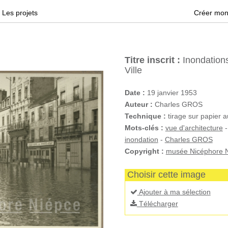
Les projets
Créer mon
Titre inscrit :
Inondations
Ville
Date :
19 janvier 1953
Auteur :
Charles GROS
Technique :
tirage sur papier 
Mots-clés :
vue d'architecture
inondation
-
Charles GROS
Copyright :
musée Nicéphore N
Choisir cette image
Ajouter à ma sélection
Télécharger