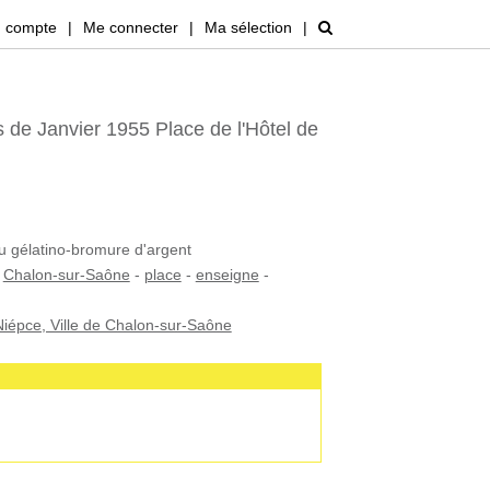
 compte
|
Me connecter
|
Ma sélection
|
 de Janvier 1955 Place de l'Hôtel de
au gélatino-bromure d'argent
-
Chalon-sur-Saône
-
place
-
enseigne
-
iépce, Ville de Chalon-sur-Saône