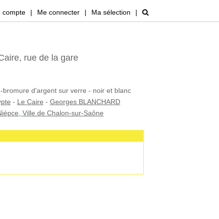
 compte
|
Me connecter
|
Ma sélection
|
Caire, rue de la gare
-bromure d'argent sur verre - noir et blanc
pte
-
Le Caire
-
Georges BLANCHARD
iépce, Ville de Chalon-sur-Saône