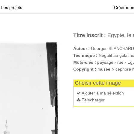
Les projets
Créer mon
Titre inscrit :
Egypte, le 
Auteur :
Georges BLANCHARD
Technique :
Négatif au gélatino
Mots-clés :
paysage
-
rue
-
Egy
Copyright :
musée Nicéphore N
Choisir cette image
Ajouter à ma sélection
Télécharger