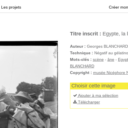
Les projets
Créer mon
Titre inscrit :
Egypte, la l
Auteur :
Georges BLANCHARD
Technique :
Négatif au gélatino
Mots-clés :
scène
-
âne
-
Egyp
BLANCHARD
Copyright :
musée Nicéphore N
Choisir cette image
Ajouter à ma sélection
Télécharger