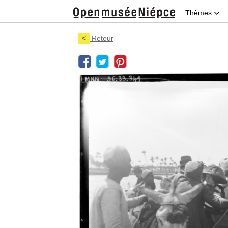
Thèmes
<
Retour