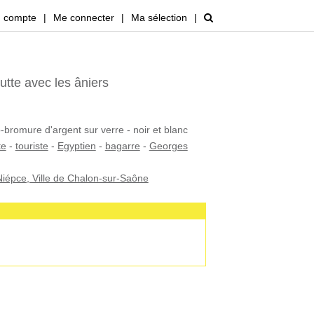
 compte
|
Me connecter
|
Ma sélection
|
utte avec les âniers
-bromure d'argent sur verre - noir et blanc
te
-
touriste
-
Egyptien
-
bagarre
-
Georges
iépce, Ville de Chalon-sur-Saône