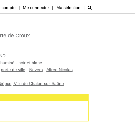
 compte
|
Me connecter
|
Ma sélection
|
rte de Croux
AND
lbuminé - noir et blanc
-
porte de ville
-
Nevers
-
Alfred Nicolas
iépce, Ville de Chalon-sur-Saône