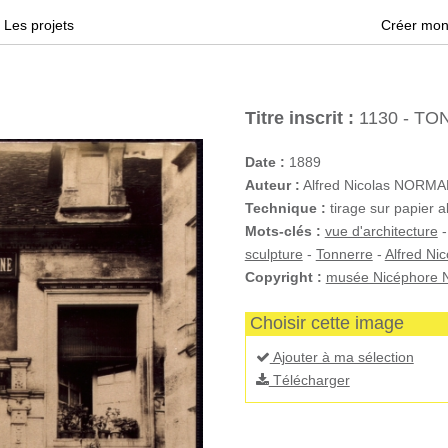
Les projets
Créer mon
Titre inscrit :
1130 - TON
Date :
1889
Auteur :
Alfred Nicolas NORM
Technique :
tirage sur papier a
Mots-clés :
vue d'architecture
sculpture
-
Tonnerre
-
Alfred N
Copyright :
musée Nicéphore N
Choisir cette image
Ajouter à ma sélection
Télécharger