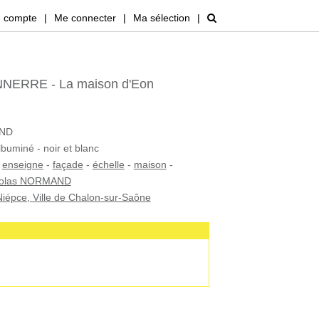
 compte
|
Me connecter
|
Ma sélection
|
NERRE - La maison d'Eon
AND
lbuminé - noir et blanc
-
enseigne
-
façade
-
échelle
-
maison
-
icolas NORMAND
iépce, Ville de Chalon-sur-Saône