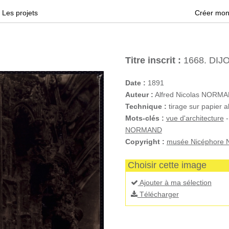
Les projets
Créer mon
Titre inscrit :
1668. DIJON
Date :
1891
Auteur :
Alfred Nicolas NORM
Technique :
tirage sur papier a
Mots-clés :
vue d'architecture
NORMAND
Copyright :
musée Nicéphore N
Choisir cette image
Ajouter à ma sélection
Télécharger