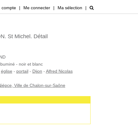
 compte
|
Me connecter
|
Ma sélection
|
. St Michel. Détail
AND
lbuminé - noir et blanc
-
église
-
portail
-
Dijon
-
Alfred Nicolas
iépce, Ville de Chalon-sur-Saône