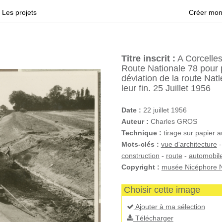
Les projets
Créer mon
Titre inscrit :
A Corcelles
Route Nationale 78 pour 
déviation de la route Nat
leur fin. 25 Juillet 1956
Date :
22 juillet 1956
Auteur :
Charles GROS
Technique :
tirage sur papier 
Mots-clés :
vue d'architecture
construction
-
route
-
automobil
Copyright :
musée Nicéphore N
Choisir cette image
Ajouter à ma sélection
Télécharger