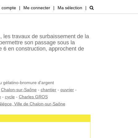
 compte
|
Me connecter
|
Ma sélection
|
, les travaux de surbaissement de la
permettre son passage sous la
le 6 en construction, approchent de
au gélatino-bromure d'argent
-
Chalon-sur-Saône
-
chantier
-
ouvrier
-
e
-
cycle
-
Charles GROS
iépce, Ville de Chalon-sur-Saône