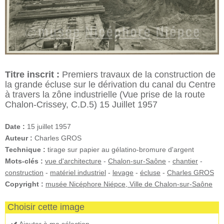
Titre inscrit :
Premiers travaux de la construction de
la grande écluse sur le dérivation du canal du Centre
à travers la zône industrielle (Vue prise de la route
Chalon-Crissey, C.D.5) 15 Juillet 1957
Date :
15 juillet 1957
Auteur :
Charles GROS
Technique :
tirage sur papier au gélatino-bromure d'argent
Mots-clés :
vue d'architecture
-
Chalon-sur-Saône
-
chantier
-
construction
-
matériel industriel
-
levage
-
écluse
-
Charles GROS
Copyright :
musée Nicéphore Niépce, Ville de Chalon-sur-Saône
Choisir cette image
Ajouter à ma sélection