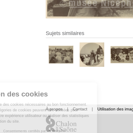
Sujets similaires
Gestion des cookies
Ce site utilise des cookies nécessaires au bon fonctionnement.
À propos
|
Contact
|
Utilisation des ima
D’autres catégories de cookies peuvent être utilisées pour
améliorer votre expérience utilisateur ou réaliser des statistiques
de fréquentation du site.
Consentements certifiés par