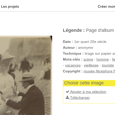
Les projets
Créer mon
Légende :
Page d'album a
Date :
1er quart 20e siècle
Auteur :
anonyme
Technique :
tirage sur papier a
Mots-clés :
scène
-
homme
-
f
-
vacances
-
vieillesse
-
touriste
Copyright :
musée Nicéphore N
Choisir cette image
Ajouter à ma sélection
Télécharger