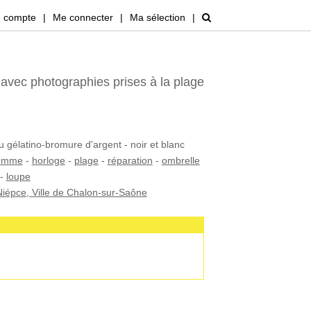
 compte
|
Me connecter
|
Ma sélection
|
vec photographies prises à la plage
u gélatino-bromure d'argent - noir et blanc
emme
-
horloge
-
plage
-
réparation
-
ombrelle
-
loupe
iépce, Ville de Chalon-sur-Saône