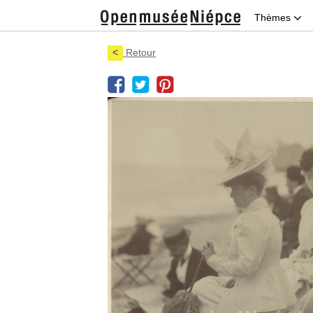
Thèmes
<
Retour