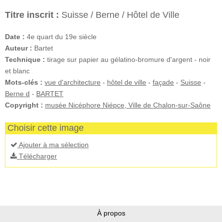
Titre inscrit :
Suisse / Berne / Hôtel de Ville
Date :
4e quart du 19e siècle
Auteur :
Bartet
Technique :
tirage sur papier au gélatino-bromure d'argent - noir
et blanc
Mots-clés :
vue d'architecture
-
hôtel de ville
-
façade
-
Suisse
-
Berne d
-
BARTET
Copyright :
musée Nicéphore Niépce, Ville de Chalon-sur-Saône
Choisir cette image
Ajouter à ma sélection
Télécharger
À propos