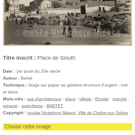
Titre inscrit :
Place de Siouth
Date :
1er quart du 20e siècle
Auteur :
Bartet
Technique :
tirage sur papier au gélatino-bromure d'argent - noir
et blanc
Mots-clés :
vue d'architecture
-
place
-
village
-
Egypte
-
marché
-
minaret
-
autochtone
-
BARTET
Copyright :
musée Nicéphore Niépce, Ville de Chalon-sur-Saône
Choisir cette image