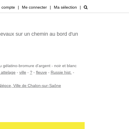
 compte
|
Me connecter
|
Ma sélection
|
hevaux sur un chemin au bord d'un
u gélatino-bromure d'argent - noir et blanc
 attelage
-
ville
-
?
-
fleuve
-
Russie hist.
-
iépce, Ville de Chalon-sur-Saône