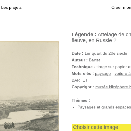
Les projets
Créer mon
Légende :
Attelage de c
fleuve, en Russie ?
Date :
1er quart du 20e siècle
Auteur :
Bartet
Technique :
tirage sur papier a
Mots-clés :
paysage
-
voiture à
BARTET
Copyright :
musée Nicéphore N
Thèmes :
Paysages et grands espaces
Choisir cette image