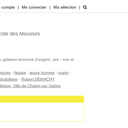
 compte
|
Me connecter
|
Ma sélection
|
Ecole des Mousses
u gélatino-bromure d'argent, viré - noir et
igures
-
falaise
-
jeune homme
-
marin
-
shabillage
-
Robert DEMACHY
iépce, Ville de Chalon-sur-Saône