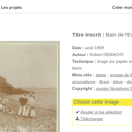
Les projets
Créer mon
Titre inscrit :
Bain de l'
Date :
août 1909
Auteur :
Robert DEMACHY
Technique :
tirage sur papier a
blanc
Mots-clés :
plage
-
groupe de f
pictorialisme
-
Brest
-
élève
-
dé
Copyright :
musée Nicéphore N
Choisir cette image
Ajouter à ma sélection
Télécharger