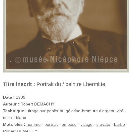
Titre inscrit :
Portrait du / peintre Lhermitte
Date :
1909
Auteur :
Robert DEMACHY
Technique :
tirage sur papier au gélatino-bromure d'argent, viré -
noir et blanc
Mots-clés :
homme
-
portrait
-
en pose
-
visage
-
cravate
-
barbe
-
Robert DEMACHY