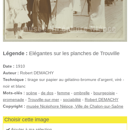
Légende :
Elégantes sur les planches de Trouville
Date :
1910
Auteur :
Robert DEMACHY
Technique :
tirage sur papier au gélatino-bromure d'argent, viré -
noir et blanc
Mots-clés :
scène
-
de dos
-
femme
-
ombrelle
-
bourgeoisie
-
promenade
-
Trouville-sur-mer
-
sociabilité
-
Robert DEMACHY
Copyright :
musée Nicéphore Niépce, Ville de Chalon-sur-Saône
Choisir cette image
Ajouter à ma sélection