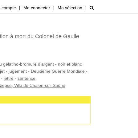
 compte
|
Me connecter
|
Ma sélection
|
on à mort du Colonel de Gaulle
u gélatino-bromure d'argent - noir et blanc
jet
-
jugement
-
Deuxième Guerre Mondiale
-
-
lettre
-
sentence
iépce, Ville de Chalon-sur-Saône