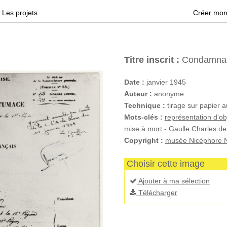
Les projets
Créer mon
Titre inscrit :
Condamnati
Date :
janvier 1945
Auteur :
anonyme
Technique :
tirage sur papier a
Mots-clés :
représentation d'ob
mise à mort
-
Gaulle Charles de
Copyright :
musée Nicéphore N
Choisir cette image
Ajouter à ma sélection
Télécharger