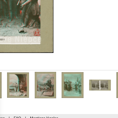
ges
|
FAQ
|
Mentions légales