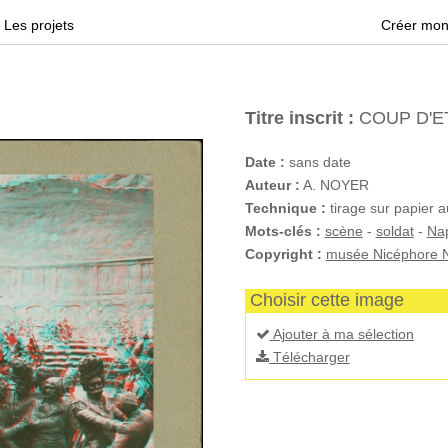
Les projets
Créer mon
Titre inscrit :
COUP D'ET
Date :
sans date
Auteur :
A. NOYER
Technique :
tirage sur papier a
Mots-clés :
scène
-
soldat
-
Nap
Copyright :
musée Nicéphore N
Choisir cette image
Ajouter à ma sélection
Télécharger