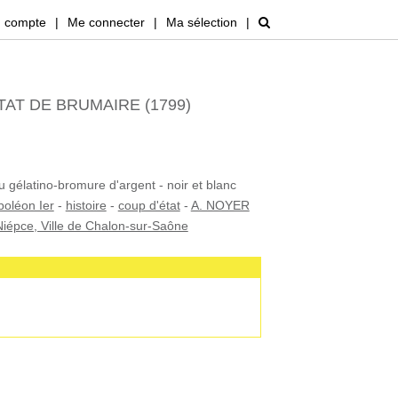
 compte
|
Me connecter
|
Ma sélection
|
AT DE BRUMAIRE (1799)
u gélatino-bromure d'argent - noir et blanc
oléon Ier
-
histoire
-
coup d'état
-
A. NOYER
iépce, Ville de Chalon-sur-Saône