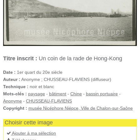
Titre inscrit :
Un coin de la rade de Hong-Kong
Date :
1er quart du 20e siècle
Auteur :
Anonyme ; CHUSSEAU-FLAVIENS (diffuseur)
Technique :
noir et blanc
Mots-clés :
paysage
-
bâtiment
-
Chine
-
bassin portuaire
-
Anonyme
-
CHUSSEAU-FLAVIENS
Copyright :
musée Nicéphore Niépce, Ville de Chalon-sur-Saône
Choisir cette image
Ajouter à ma sélection