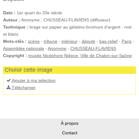
Date :
1er quart du 20e siècle
Auteur :
Anonyme ; CHUSSEAU-FLAVIENS (diffuseur)
Technique :
tirage sur papier au gélatino-bromure d'argent - noir
et blanc
Mots-clés :
scène
-
tribune
-
intérieur
-
député
-
bas-relief
-
Paris
-
Assemblée nationale
-
Anonyme
-
CHUSSEAU-FLAVIENS
Copyright :
musée Nicéphore Niépce, Ville de Chalon-sur-Saône
Choisir cette image
Ajouter à ma sélection
Télécharger
À propos
Contact