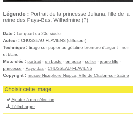
Légende :
Portrait de la princesse Juliana, fille de la
reine des Pays-Bas, Wilhelmine (?)
Date :
1er quart du 20e siècle
Auteur :
CHUSSEAU-FLAVIENS (diffuseur)
Technique :
tirage sur papier au gélatino-bromure d'argent - noir
et blanc
Mots-clés :
portrait
-
en buste
-
en pose
-
collier
-
jeune fille
-
princesse
-
Pays-Bas
-
CHUSSEAU-FLAVIENS
Copyright :
musée Nicéphore Niépce, Ville de Chalon-sur-Saône
Choisir cette image
Ajouter à ma sélection
Télécharger