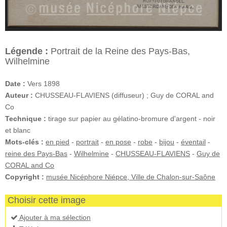
Légende :
Portrait de la Reine des Pays-Bas,
Wilhelmine
Date :
Vers 1898
Auteur :
CHUSSEAU-FLAVIENS (diffuseur) ; Guy de CORAL and
Co
Technique :
tirage sur papier au gélatino-bromure d'argent - noir
et blanc
Mots-clés :
en pied
-
portrait
-
en pose
-
robe
-
bijou
-
éventail
-
reine des Pays-Bas
-
Wilhelmine
-
CHUSSEAU-FLAVIENS
-
Guy de
CORAL and Co
Copyright :
musée Nicéphore Niépce, Ville de Chalon-sur-Saône
Choisir cette image
Ajouter à ma sélection