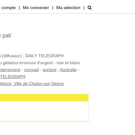
 compte
|
Me connecter
|
Ma sélection
|
 pall
diffuseur) ; DAILY TELEGRAPH
u gélatino-bromure d'argent - noir et blanc
nterrement
-
cercueil
-
portant
-
Australie
-
 TELEGRAPH
iépce, Ville de Chalon-sur-Saône