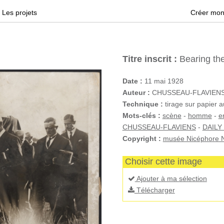
Les projets
Créer mon
Titre inscrit :
Bearing the
Date :
11 mai 1928
Auteur :
CHUSSEAU-FLAVIENS (
Technique :
tirage sur papier a
Mots-clés :
scène
-
homme
-
e
CHUSSEAU-FLAVIENS
-
DAILY
Copyright :
musée Nicéphore N
Choisir cette image
Ajouter à ma sélection
Télécharger