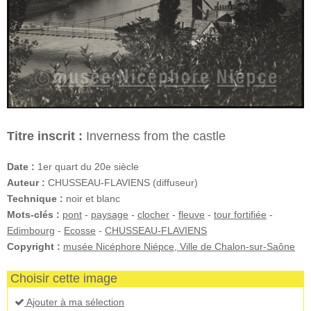
Titre inscrit :
Inverness from the castle
Date :
1er quart du 20e siècle
Auteur :
CHUSSEAU-FLAVIENS (diffuseur)
Technique :
noir et blanc
Mots-clés :
pont
-
paysage
-
clocher
-
fleuve
-
tour fortifiée
-
Edimbourg
-
Ecosse
-
CHUSSEAU-FLAVIENS
Copyright :
musée Nicéphore Niépce, Ville de Chalon-sur-Saône
Choisir cette image
Ajouter à ma sélection