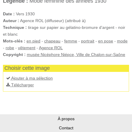
Légende :
Mode féminine des années 1930
Date :
Vers 1930
Auteur :
Agence ROL (diffuseur) (attribué à)
Technique :
tirage sur papier au gélatino-bromure d'argent - noir
et blanc
Mots-clés :
en pied
-
chapeau
-
femme
-
portrait
-
en pose
-
mode
-
robe
-
vêtement
-
Agence ROL
Copyright :
musée Nicéphore Niépce, Ville de Chalon-sur-Saône
Choisir cette image
Ajouter à ma sélection
Télécharger
À propos
Contact