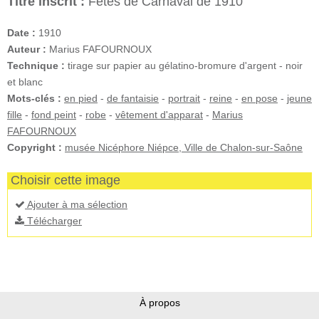
Titre inscrit :
Fêtes de Carnaval de 1910
Date :
1910
Auteur :
Marius FAFOURNOUX
Technique :
tirage sur papier au gélatino-bromure d'argent - noir
et blanc
Mots-clés :
en pied
-
de fantaisie
-
portrait
-
reine
-
en pose
-
jeune
fille
-
fond peint
-
robe
-
vêtement d'apparat
-
Marius
FAFOURNOUX
Copyright :
musée Nicéphore Niépce, Ville de Chalon-sur-Saône
Choisir cette image
Ajouter à ma sélection
Télécharger
À propos