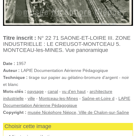
Titre inscrit :
N° 22 71 SAONE-ET-LOIRE III. ZONE
INDUSTRIELLE : LE CREUSOT-MONTCEAU 5.
MONTCEAU-les-MINES. Vue panoramique
Date :
1957
Auteur :
LAPIE Documentation Aérienne Pédagogique
Technique :
tirage sur papier au gélatino-bromure d'argent - noir
et blanc
Mots-clés :
paysage
-
canal
-
vu d'en haut
-
architecture
industrielle
-
ville
-
Montceau-les-Mines
-
Saône-et-Loire d
-
LAPIE
Documentation Aérienne Pédagogique
Copyright :
musée Nicéphore Niépce, Ville de Chalon-sur-Saône
Choisir cette image