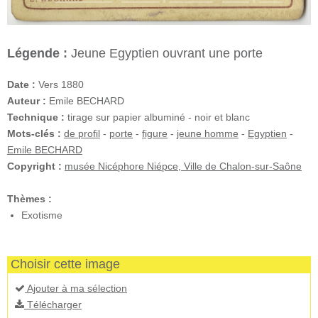
Légende :
Jeune Egyptien ouvrant une porte
Date :
Vers 1880
Auteur :
Emile BECHARD
Technique :
tirage sur papier albuminé - noir et blanc
Mots-clés :
de profil
-
porte
-
figure
-
jeune homme
-
Egyptien
-
Emile BECHARD
Copyright :
musée Nicéphore Niépce, Ville de Chalon-sur-Saône
Thèmes :
Exotisme
Choisir cette image
Ajouter à ma sélection
Télécharger