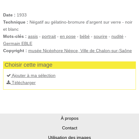
Date :
1933
Technique :
Négatif au gélatino-bromure d'argent sur verre - noir
et blanc
Mots-clés :
assis
-
portrait
-
en pose
-
bébé
-
sourire
-
nudité
-
Germain EBLE
Copyright :
musée Nicéphore Niépce, Ville de Chalon-sur-Saône
Choisir cette image
Ajouter à ma sélection
Télécharger
À propos
Contact
Utilisation des images